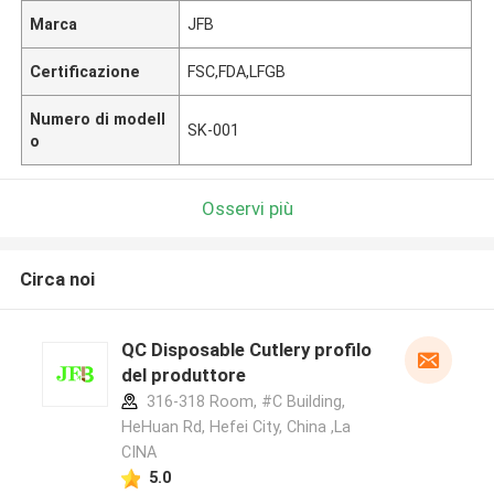
Marca
JFB
Certificazione
FSC,FDA,LFGB
Numero di modell
SK-001
o
Osservi più
Circa noi
QC Disposable Cutlery profilo
del produttore
316-318 Room, #C Building,
HeHuan Rd, Hefei City, China ,La
CINA
5.0