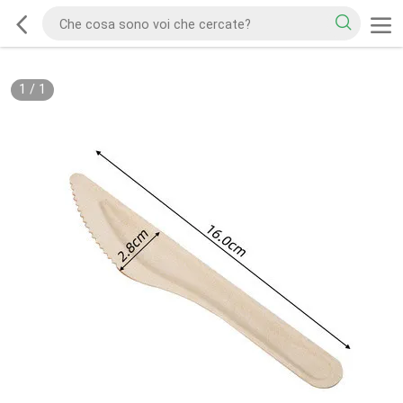
1
/
1