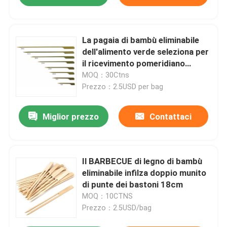
La pagaia di bambù eliminabile
dell'alimento verde seleziona per
il ricevimento pomeridiano
7cm/9cm/12cm/15cm/18cm
MOQ：30Ctns
Prezzo：2.5USD per bag
Miglior prezzo
Contattaci
Il BARBECUE di legno di bambù
eliminabile infilza doppio munito
di punte dei bastoni 18cm
MOQ：10CTNS
Prezzo：2.5USD/bag