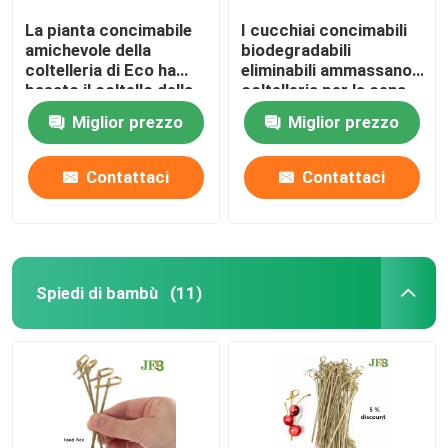
La pianta concimabile
I cucchiai concimabili
amichevole della
biodegradabili
coltelleria di Eco ha
eliminabili ammassano
basato il coltello della
coltelleria per la cena
polpa della bagassa
6,5"
Miglior prezzo
Miglior prezzo
della canna da
zucchero
Contattaci
Contattaci
Spiedi di bambù
(11)