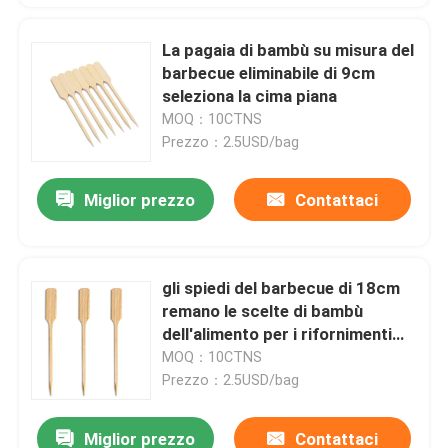
La pagaia di bambù su misura del
barbecue eliminabile di 9cm
seleziona la cima piana
MOQ：10CTNS
Prezzo：2.5USD/bag
Miglior prezzo
Contattaci
gli spiedi del barbecue di 18cm
remano le scelte di bambù
dell'alimento per i rifornimenti
del partito del BARBECUE del
MOQ：10CTNS
cocktail
Prezzo：2.5USD/bag
Miglior prezzo
Contattaci