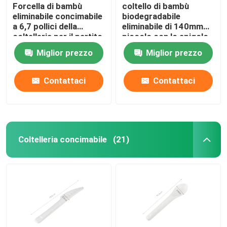
Forcella di bambù
coltello di bambù
eliminabile concimabile
biodegradabile
a 6,7 pollici della
eliminabile di 140mm
coltelleria per il partito
piccolo con lo spigolo
del BARBECUE di
per i ristoranti casa e
Miglior prezzo
Miglior prezzo
Resturant
cucina
Contattaci
Contattaci
Coltelleria concimabile
(21)