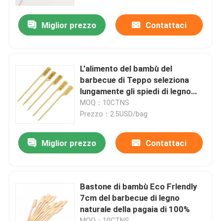
Miglior prezzo
Contattaci
Prodotti
Utensili di legno eliminabili
L'alimento del bambù del
barbecue di Teppo seleziona
Coltelleria di bambù eliminabile
lungamente gli spiedi di legno
con il logo su misura
MOQ：10CTNS
Prezzo：2.5USD/bag
Coltelleria concimabile
Miglior prezzo
Contattaci
Spiedi di bambù
Scelte di bambù dell'alimento
Bastone di bambù Eco Frlendly
7cm del barbecue di legno
naturale della pagaia di 100%
Bastoni di scalpore del caffè
MOQ：10CTNS