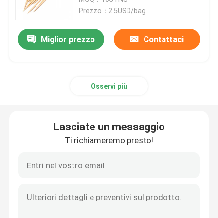
Prezzo：2.5USD/bag
Stuzzicadenti in serie
Miglior prezzo
Contattaci
Bastoncini eliminabili
Osservi più
Cannucce biodegradabili
Bastone di legno del gelato
Lasciate un messaggio
Ti richiameremo presto!
Cono servente eliminabile
Piatti Biodegradabili
contenitore di alimento della bagassa