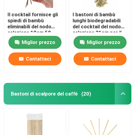
Il cocktail fornisce gli
I bastoni di bambù
spiedi di bambù
lunghi biodegradabili
eliminabili del nodo
del cocktail del nodo
seleziona 10cm 50
seleziona 21cm per il
pacchetti
partito
Miglior prezzo
Miglior prezzo
Contattaci
Contattaci
Bastoni di scalpore del caffè
(20)