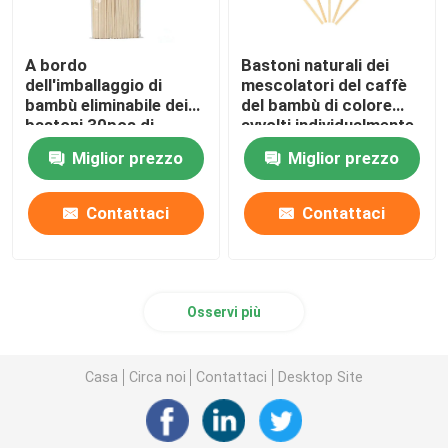
A bordo
Bastoni naturali dei
dell'imballaggio di
mescolatori del caffè
bambù eliminabile dei
del bambù di colore
bastoni 30pcs di
avvolti individualmente
scalpore di servizio di
per Mik Tea
Miglior prezzo
Miglior prezzo
caffè
Contattaci
Contattaci
Osservi più
Casa
Circa noi
Contattaci
Desktop Site