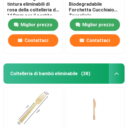
tintura eliminabili di
Biodegradabile
rosa della coltelleria di
Forchetta Cucchiaio
160mm per il partito
Tovagliolo
Stuzzicadenti In Legno
Miglior prezzo
Miglior prezzo
Con Confezione Di
Carta Avvolta
Contattaci
Contattaci
Coltelleria di bambù eliminabile
(38)