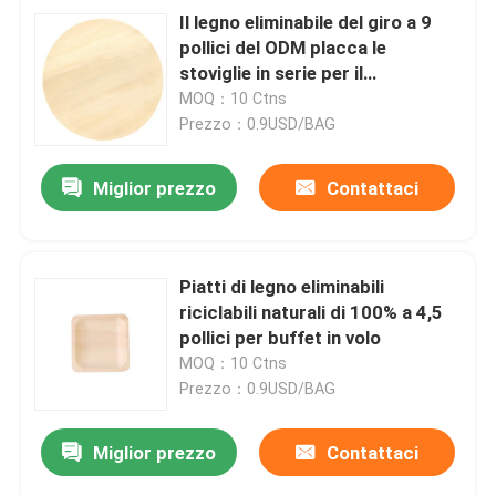
Il legno eliminabile del giro a 9
pollici del ODM placca le
stoviglie in serie per il
compleanno del barbecue
MOQ：10 Ctns
Prezzo：0.9USD/BAG
Miglior prezzo
Contattaci
Piatti di legno eliminabili
riciclabili naturali di 100% a 4,5
pollici per buffet in volo
MOQ：10 Ctns
Prezzo：0.9USD/BAG
Miglior prezzo
Contattaci