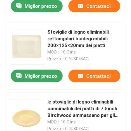
Miglior prezzo
Contattaci
Stoviglie di legno eliminabili
rettangolari biodegradabili
200×125×20mm dei piatti
MOQ：10 Ctns
Prezzo：0.9USD/BAG
Miglior prezzo
Contattaci
Casa.
le stoviglie di legno eliminabili
concimabili dei piatti di 7.5inch
Prodotti
Birchwood ammassano per gli
spuntini
MOQ：10 Ctns
Su di noi
Prezzo：0.9USD/BAG