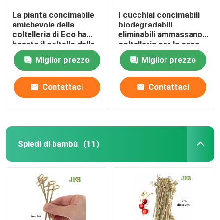
La pianta concimabile
I cucchiai concimabili
amichevole della
biodegradabili
coltelleria di Eco ha
eliminabili ammassano
basato il coltello della
coltelleria per la cena
polpa della bagassa
6,5"
Miglior prezzo
Miglior prezzo
della canna da
zucchero
Contattaci
Contattaci
Spiedi di bambù
(11)