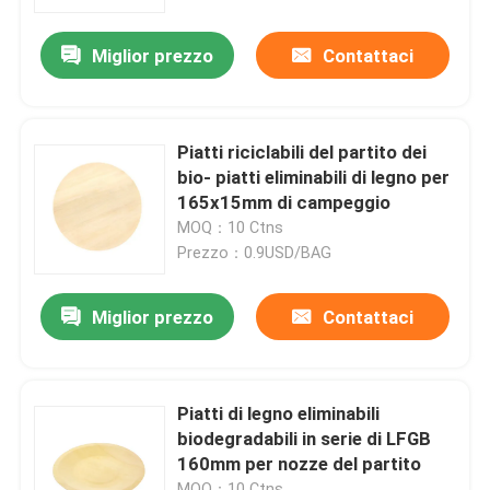
Miglior prezzo
Contattaci
Visita alla fabbrica
Controllo della qualità
Piatti riciclabili del partito dei
bio- piatti eliminabili di legno per
Contattaci
165x15mm di campeggio
MOQ：10 Ctns
Prezzo：0.9USD/BAG
Chiedi un preventivo
Miglior prezzo
Contattaci
Utensili di legno eliminabili
Coltelleria di bambù eliminabile
Piatti di legno eliminabili
biodegradabili in serie di LFGB
160mm per nozze del partito
Coltelleria concimabile
MOQ：10 Ctns