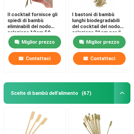
Il cocktail fornisce gli
I bastoni di bambù
spiedi di bambù
lunghi biodegradabili
eliminabili del nodo
del cocktail del nodo
seleziona 10cm 50
seleziona 21cm per il
pacchetti
partito
Miglior prezzo
Miglior prezzo
Contattaci
Contattaci
Scelte di bambù dell'alimento
(67)