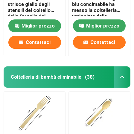
strisce giallo degli
blu concimabile ha
utensili del coltello
messo la coltelleria
della forcella del
variopinta delle
cucchiaio di picnic del
stoviglie per il
Miglior prezzo
Miglior prezzo
partito della coltelleria
BARBECUE domestico
del partito
Contattaci
Contattaci
Coltelleria di bambù eliminabile
(38)