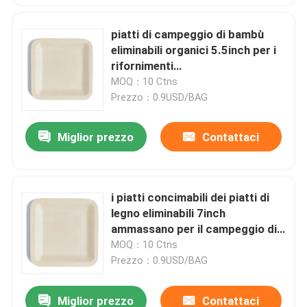
piatti di campeggio di bambù
eliminabili organici 5.5inch per i
rifornimenti
d'approvvigionamento
MOQ：10 Ctns
Prezzo：0.9USD/BAG
Miglior prezzo
Contattaci
i piatti concimabili dei piatti di
legno eliminabili 7inch
ammassano per il campeggio di
nozze dei partiti
MOQ：10 Ctns
Prezzo：0.9USD/BAG
Miglior prezzo
Contattaci