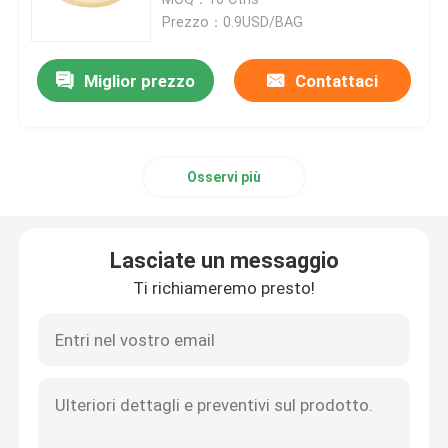
Prezzo：0.9USD/BAG
Spiedi di bambù
Miglior prezzo
Contattaci
Scelte di bambù dell'alimento
Osservi più
Bastoni di scalpore del caffè
Stuzzicadenti in serie
Lasciate un messaggio
Ti richiameremo presto!
Bastoncini eliminabili
Cannucce biodegradabili
Bastone di legno del gelato