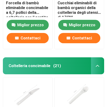
Forcella di bambù
Cucchiai eliminabili di
eliminabile concimabile
bambù organici della
a 6,7 pollici della
coltelleria degli utensili
coltelleria per il partito
di 17CM
del BARBECUE di
Miglior prezzo
Miglior prezzo
Resturant
Contattaci
Contattaci
Coltelleria concimabile
(21)