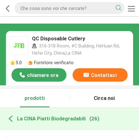
QC Disposable Cutlery
316-318 Room, #C Building, HeHuan Rd,
Hefei City, China,La CINA
5.0
Fornitore verificato
chiamare ora
Contattaci
prodotti
Circa noi
La CINA Piatti Biodegradabili
(26)