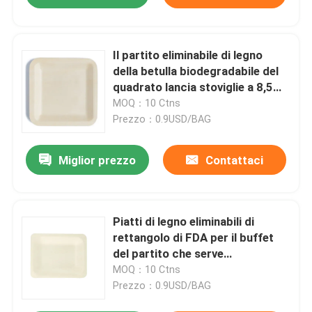
Il partito eliminabile di legno
della betulla biodegradabile del
quadrato lancia stoviglie a 8,5
pollici
MOQ：10 Ctns
Prezzo：0.9USD/BAG
Miglior prezzo
Contattaci
Piatti di legno eliminabili di
rettangolo di FDA per il buffet
del partito che serve
125×95×15mm
MOQ：10 Ctns
Prezzo：0.9USD/BAG