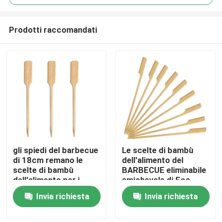
Prodotti raccomandati
gli spiedi del barbecue
Le scelte di bambù
Casa
di 18cm remano le
dell'alimento del
scelte di bambù
BARBECUE eliminabile
dell'alimento per i
amichevole di Eco
Chi siamo
rifornimenti del
infilza a 12 pollici
Invia richiesta
Invia richiesta
partito del BARBECUE
del cocktail
Contatti