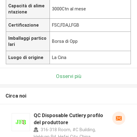
Capacità di alime
3000Ctn al mese
ntazione
Certificazione
FSC,FDA,LFGB
Imballaggi partico
Borsa di Opp
lari
Luogo di origine
La Cina
Osservi più
Circa noi
QC Disposable Cutlery profilo
del produttore
316-318 Room, #C Building,
HeHuan Rd, Hefei City, China