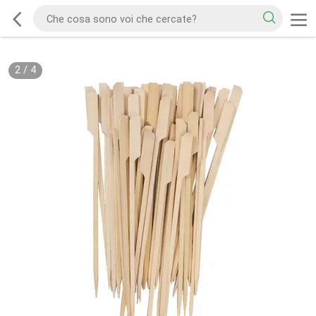
2
/
4