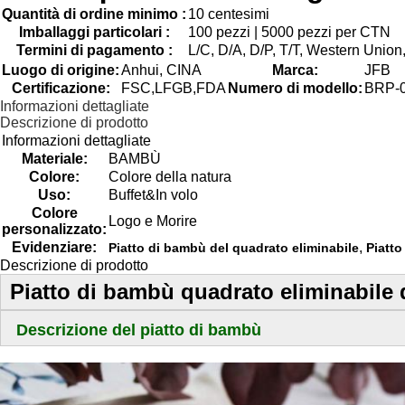
Quantità di ordine minimo :
10 centesimi
Imballaggi particolari :
100 pezzi | 5000 pezzi per CTN
Termini di pagamento :
L/C, D/A, D/P, T/T, Western Unio
Luogo di origine:
Anhui, CINA
Marca:
JFB
Certificazione:
FSC,LFGB,FDA
Numero di modello:
BRP-
Informazioni dettagliate
Descrizione di prodotto
Informazioni dettagliate
Materiale:
BAMBÙ
Colore:
Colore della natura
Uso:
Buffet&In volo
Colore
Logo e Morire
personalizzato:
Evidenziare:
,
Piatto di bambù del quadrato eliminabile
Piatt
Descrizione di prodotto
Piatto di bambù quadrato eliminabile d
Descrizione del piatto di bambù