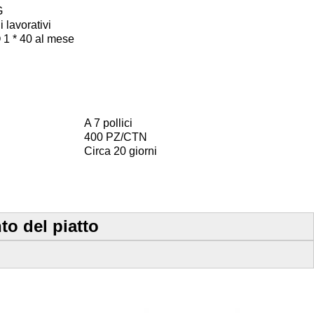
G
 lavorativi
1 * 40 al mese
A 7 pollici
400 PZ/CTN
Circa 20 giorni
to del piatto