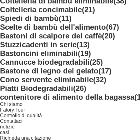
Coltelleria di bambù eliminabile
(38)
Coltelleria concimabile
(21)
Spiedi di bambù
(11)
Scelte di bambù dell'alimento
(67)
Bastoni di scalpore del caffè
(20)
Stuzzicadenti in serie
(13)
Bastoncini eliminabili
(19)
Cannucce biodegradabili
(25)
Bastone di legno del gelato
(17)
Cono servente eliminabile
(32)
Piatti Biodegradabili
(26)
contenitore di alimento della bagassa
(
Chi siamo
Fatory Tour
Controllo di qualità
Contattaci
notizie
casi
Richieda una citazione