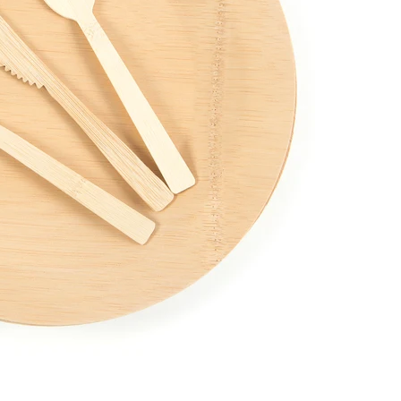
Lasciate un messaggio
Ti richiameremo presto!