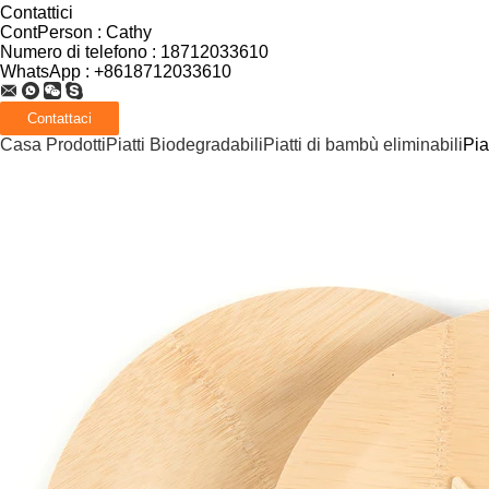
Contattici
ContPerson :
Cathy
Numero di telefono :
18712033610
WhatsApp :
+8618712033610
Casa
Prodotti
Piatti Biodegradabili
Piatti di bambù eliminabili
Pia