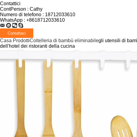
Contattici
ContPerson :
Cathy
Numero di telefono :
18712033610
WhatsApp :
+8618712033610
Casa
Prodotti
Coltelleria di bambù eliminabile
gli utensili di ba
dell'hotel dei ristoranti della cucina