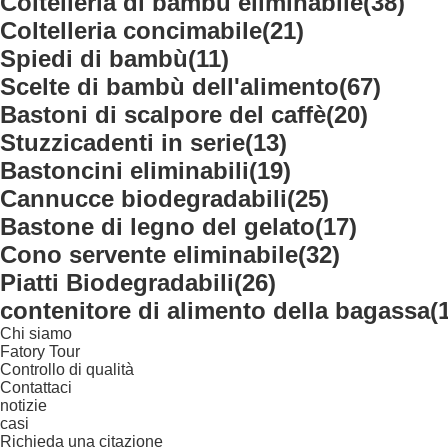
Coltelleria di bambù eliminabile
(38)
Coltelleria concimabile
(21)
Spiedi di bambù
(11)
Scelte di bambù dell'alimento
(67)
Bastoni di scalpore del caffè
(20)
Stuzzicadenti in serie
(13)
Bastoncini eliminabili
(19)
Cannucce biodegradabili
(25)
Bastone di legno del gelato
(17)
Cono servente eliminabile
(32)
Piatti Biodegradabili
(26)
contenitore di alimento della bagassa
(
Chi siamo
Fatory Tour
Controllo di qualità
Contattaci
notizie
casi
Richieda una citazione