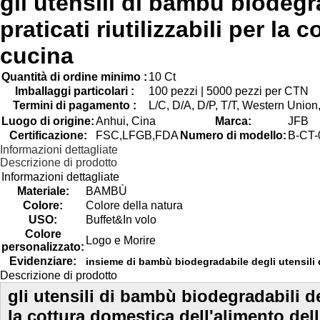
gli utensili di bambù biodeg
praticati riutilizzabili per la
cucina
Quantità di ordine minimo :
10 Ct
Imballaggi particolari :
100 pezzi | 5000 pezzi per CTN
Termini di pagamento :
L/C, D/A, D/P, T/T, Western Union,
Luogo di origine:
Anhui, Cina
Marca:
JFB
Certificazione:
FSC,LFGB,FDA
Numero di modello:
B-CT-
Informazioni dettagliate
Descrizione di prodotto
Informazioni dettagliate
Materiale:
BAMBÙ
Colore:
Colore della natura
USO:
Buffet&In volo
Colore
Logo e Morire
personalizzato:
Evidenziare:
insieme di bambù biodegradabile degli utensili 
Descrizione di prodotto
gli utensili di bambù biodegradabili de
la cottura domestica dell'alimento dell