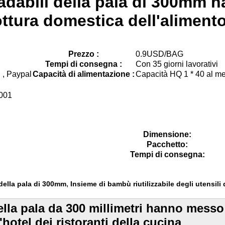
radabili della pala di 300mm 
 cottura domestica dell'alimento
Prezzo :
0.9USD/BAG
Tempi di consegna :
Con 35 giorni lavorativi
 , Paypal
Capacità di alimentazione :
Capacità HQ 1 * 40 al m
001
Dimensione:
Pacchetto:
Tempi di consegna:
,
della pala di 300mm
Insieme di bambù riutilizzabile degli utensili 
lla pala da 300 millimetri hanno messo gl
'hotel dei ristoranti della cucina