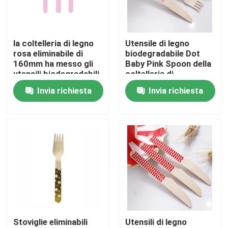
Visita alla fabbrica
la coltelleria di legno
Utensile di legno
rosa eliminabile di
biodegradabile Dot
Controllo della qualità
160mm ha messo gli
Baby Pink Spoon della
utensili biodegradabili
coltelleria di
variopinti del partito
Didposable 160mm
Invia richiesta
Invia richiesta
Contattaci
Chiedi un preventivo
Utensili di legno eliminabili
Coltelleria di bambù eliminabile
Stoviglie eliminabili
Utensili di legno
Coltelleria concimabile