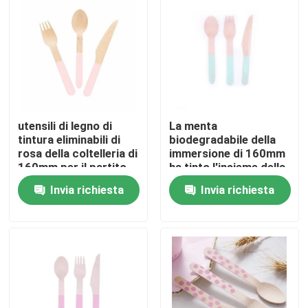
utensili di legno di
La menta
tintura eliminabili di
biodegradabile della
rosa della coltelleria di
immersione di 160mm
160mm per il partito
ha tinto l'insieme della
coltelleria di
Invia richiesta
Invia richiesta
Disposbale per nozze
della cena
Casa.
Prodotti
Su di noi