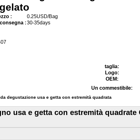
gelato
zzo :
0.25USD/Bag
 consegna :
30-35days
S07
taglia:
Logo:
OEM:
Un commestibile:
 da degustazione usa e getta con estremità quadrata
gno usa e getta con estremità quadrat