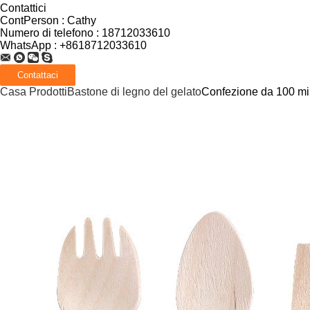
Contattici
ContPerson :
Cathy
Numero di telefono :
18712033610
WhatsApp :
+8618712033610
Casa
Prodotti
Bastone di legno del gelato
Confezione da 100 min