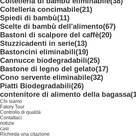
Coltelleria di bambù eliminabile
(38)
Coltelleria concimabile
(21)
Spiedi di bambù
(11)
Scelte di bambù dell'alimento
(67)
Bastoni di scalpore del caffè
(20)
Stuzzicadenti in serie
(13)
Bastoncini eliminabili
(19)
Cannucce biodegradabili
(25)
Bastone di legno del gelato
(17)
Cono servente eliminabile
(32)
Piatti Biodegradabili
(26)
contenitore di alimento della bagassa
(
Chi siamo
Fatory Tour
Controllo di qualità
Contattaci
notizie
casi
Richieda una citazione