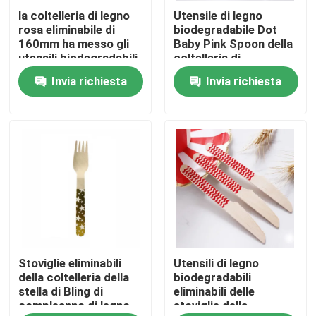
la coltelleria di legno
Utensile di legno
rosa eliminabile di
biodegradabile Dot
Prodotti
160mm ha messo gli
Baby Pink Spoon della
utensili biodegradabili
coltelleria di
variopinti del partito
Didposable 160mm
Invia richiesta
Invia richiesta
Utensili di legno eliminabili
Coltelleria di bambù eliminabile
Coltelleria concimabile
Spiedi di bambù
Stoviglie eliminabili
Utensili di legno
Scelte di bambù dell'alimento
della coltelleria della
biodegradabili
stella di Bling di
eliminabili delle
compleanno di legno
stoviglie della
Bastoni di scalpore del caffè