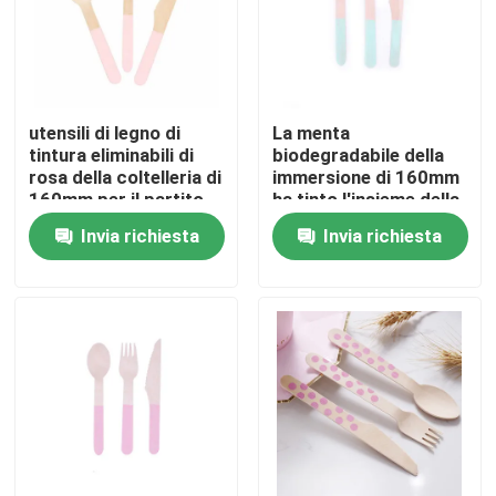
utensili di legno di
La menta
tintura eliminabili di
biodegradabile della
rosa della coltelleria di
immersione di 160mm
160mm per il partito
ha tinto l'insieme della
coltelleria di
Invia richiesta
Invia richiesta
Disposbale per nozze
della cena
Casa
Chi siamo
Contatti