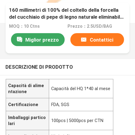
160 millimetri di 100% del coltello della forcella
del cucchiaio di pepe di legno naturale eliminabile
biodegradabile del tovagliolo con sale messo per
MOQ：10 Ctns
Prezzo：2.5USD/BAG
la casa e la cucina
Miglior prezzo
Contattici
DESCRIZIONE DI PRODOTTO
Capacità di alime
Capacità del HQ 1*40 al mese
ntazione
Certificazione
FDA, SGS
Imballaggi partico
100pcs | 5000pcs per CTN
lari