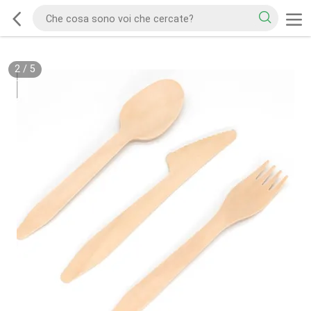
2
/
5