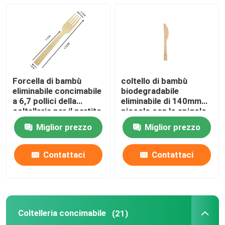
Spiedi di bambù
Scelte di bambù dell'alimento
Forcella di bambù
coltello di bambù
Bastoni di scalpore del caffè
eliminabile concimabile
biodegradabile
a 6,7 pollici della
eliminabile di 140mm
coltelleria per il partito
piccolo con lo spigolo
del BARBECUE di
per i ristoranti casa e
Stuzzicadenti in serie
Miglior prezzo
Miglior prezzo
Resturant
cucina
Bastoncini eliminabili
Contattaci
Contattaci
Cannucce biodegradabili
Coltelleria concimabile
(21)
Bastone di legno del gelato