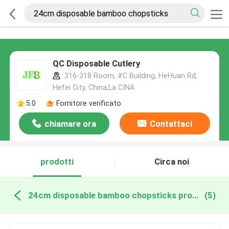
QC Disposable Cutlery
316-318 Room, #C Building, HeHuan Rd,
Hefei City, China,La CINA
5.0
Fornitore verificato
chiamare ora
Contattaci
prodotti
Circa noi
24cm disposable bamboo chopsticks produzione online
(5)