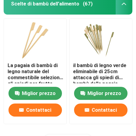
Scelte di bambù dell'alimento
(67)
La pagaia di bambù di
il bambù di legno verde
legno naturale del
eliminabile di 25cm
commestibile seleziona
attacca gli spiedi di
gli spiedi per frutta
bambù della pagaia
18cm
Miglior prezzo
Miglior prezzo
Contattaci
Contattaci