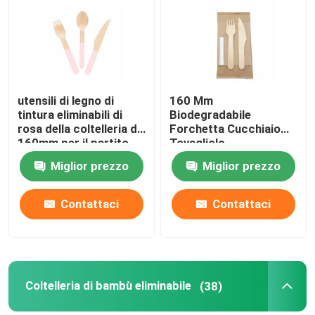
Visita alla fabbrica
Controllo della qualità
utensili di legno di
160 Mm
tintura eliminabili di
Biodegradabile
rosa della coltelleria di
Forchetta Cucchiaio
Contattaci
160mm per il partito
Tovagliolo
Stuzzicadenti In Legno
Miglior prezzo
Miglior prezzo
Con Confezione Di
Chiedi un preventivo
Carta Avvolta
Contattaci
Contattaci
Utensili di legno eliminabili
Coltelleria di bambù eliminabile
Coltelleria di bambù eliminabile
(38)
Coltelleria concimabile