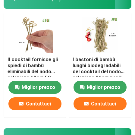
Il cocktail fornisce gli
I bastoni di bambù
spiedi di bambù
lunghi biodegradabili
eliminabili del nodo
del cocktail del nodo
seleziona 10cm 50
seleziona 21cm per il
pacchetti
partito
Miglior prezzo
Miglior prezzo
Contattaci
Contattaci