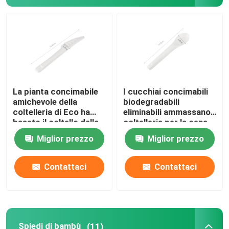
Cono servente eliminabile
Piatti Biodegradabili
contenitore di alimento della bagassa
La pianta concimabile
I cucchiai concimabili
amichevole della
biodegradabili
coltelleria di Eco ha
eliminabili ammassano
basato il coltello della
coltelleria per la cena
polpa della bagassa
6,5"
Miglior prezzo
Miglior prezzo
della canna da
zucchero
Contattaci
Contattaci
Spiedi di bambù
(11)