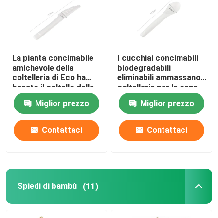
Visita alla fabbrica
La pianta concimabile
I cucchiai concimabili
Controllo della qualità
amichevole della
biodegradabili
coltelleria di Eco ha
eliminabili ammassano
basato il coltello della
coltelleria per la cena
Contattaci
polpa della bagassa
6,5"
Miglior prezzo
Miglior prezzo
della canna da
zucchero
Chiedi un preventivo
Contattaci
Contattaci
Utensili di legno eliminabili
Coltelleria di bambù eliminabile
Spiedi di bambù
(11)
Coltelleria concimabile