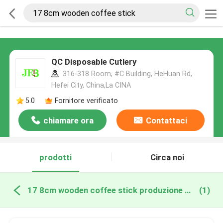
QC Disposable Cutlery
316-318 Room, #C Building, HeHuan Rd,
Hefei City, China,La CINA
5.0
Fornitore verificato
chiamare ora
Contattaci
prodotti
Circa noi
17 8cm wooden coffee stick produzione online
(1)