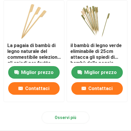
Cono servente eliminabile
Piatti Biodegradabili
La pagaia di bambù di
il bambù di legno verde
contenitore di alimento della bagassa
legno naturale del
eliminabile di 25cm
commestibile seleziona
attacca gli spiedi di
gli spiedi per frutta
bambù della pagaia
18cm
Miglior prezzo
Miglior prezzo
Contattaci
Contattaci
Osservi più