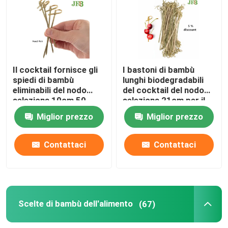
Spiedi di bambù
Scelte di bambù dell'alimento
Il cocktail fornisce gli
I bastoni di bambù
spiedi di bambù
lunghi biodegradabili
eliminabili del nodo
del cocktail del nodo
Bastoni di scalpore del caffè
seleziona 10cm 50
seleziona 21cm per il
pacchetti
partito
Miglior prezzo
Miglior prezzo
Stuzzicadenti in serie
Contattaci
Contattaci
Bastoncini eliminabili
Cannucce biodegradabili
Scelte di bambù dell'alimento
(67)
Bastone di legno del gelato