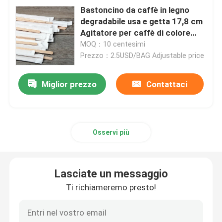
Bastoncino da caffè in legno
degradabile usa e getta 17,8 cm
Agitatore per caffè di colore
primario Uso ristorante
MOQ：10 centesimi
Prezzo：2.5USD/BAG Adjustable price
Miglior prezzo
Contattaci
Osservi più
Lasciate un messaggio
Ti richiameremo presto!