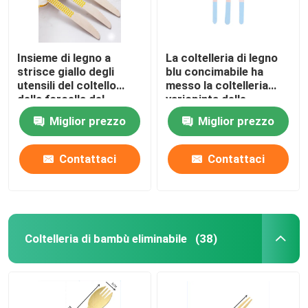
Insieme di legno a
La coltelleria di legno
strisce giallo degli
blu concimabile ha
utensili del coltello
messo la coltelleria
della forcella del
variopinta delle
cucchiaio di picnic del
stoviglie per il
Miglior prezzo
Miglior prezzo
partito della coltelleria
BARBECUE domestico
del partito
Contattaci
Contattaci
Coltelleria di bambù eliminabile
(38)