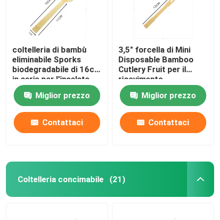
coltelleria di bambù
3,5" forcella di Mini
eliminabile Sporks
Disposable Bamboo
biodegradabile di 16cm
Cutlery Fruit per il
in serie per l'insalata
ricevimento
del dolce
pomeridiano 1000pcs
Miglior prezzo
Miglior prezzo
Contattaci
Contattaci
Casa.
Coltelleria concimabile
(21)
Prodotti
Su di noi